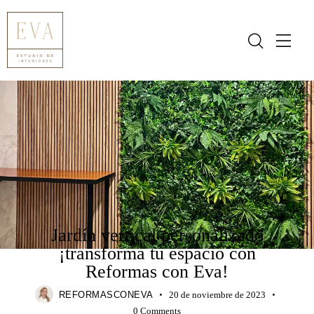
BLOG
DECORACIÓN
IDEAS
INSPIRACIÓN
NOVEDADES
TENDENCIAS
Jardín vertical personalizado
¡transforma tu espacio con
Reformas con Eva!
REFORMASCONEVA
20 de noviembre de 2023
0
Comments